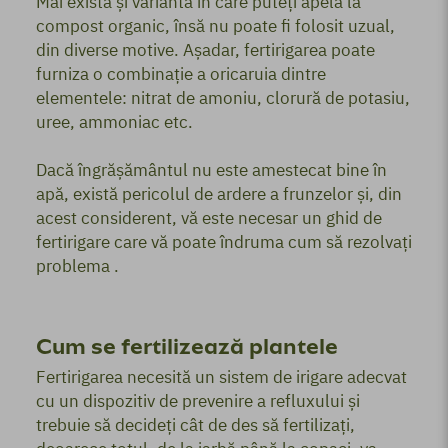
Mai există și varianta în care puteți apela la
compost organic, însă nu poate fi folosit uzual,
din diverse motive. Așadar, fertirigarea poate
furniza o combinație a oricaruia dintre
elementele: nitrat de amoniu, clorură de potasiu,
uree, ammoniac etc.
Dacă îngrășământul nu este amestecat bine în
apă, există pericolul de ardere a frunzelor și, din
acest considerent, vă este necesar un ghid de
fertirigare care vă poate îndruma cum să rezolvați
problema .
Cum se fertilizează plantele
Fertirigarea necesită un sistem de irigare adecvat
cu un dispozitiv de prevenire a refluxului și
trebuie să decideți cât de des să fertilizați,