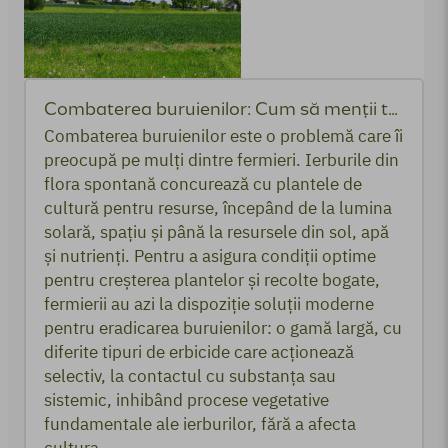
Combaterea buruienilor: Cum să menții terenul curat și productiv
Combaterea buruienilor este o problemă care îi
preocupă pe mulți dintre fermieri. Ierburile din
flora spontană concurează cu plantele de
cultură pentru resurse, începând de la lumina
solară, spațiu și până la resursele din sol, apă
și nutrienți. Pentru a asigura condiții optime
pentru creșterea plantelor și recolte bogate,
fermierii au azi la dispoziție soluții moderne
pentru eradicarea buruienilor: o gamă largă, cu
diferite tipuri de erbicide care acționează
selectiv, la contactul cu substanța sau
sistemic, inhibând procese vegetative
fundamentale ale ierburilor, fără a afecta