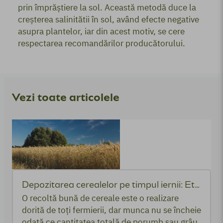
prin împrăștiere la sol. Această metodă duce la
creșterea salinitătii în sol, având efecte negative
asupra plantelor, iar din acest motiv, se cere
respectarea recomandărilor producătorului.
Vezi toate articolele
Depozitarea cerealelor pe timpul iernii: Etape și bune practici
O recoltă bună de cereale este o realizare
dorită de toți fermierii, dar munca nu se încheie
odată ce cantitatea totală de porumb sau grâu