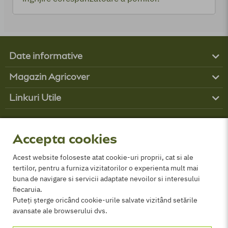
Date informative
Produse
Magazin Agricover
Boli
Contul tău
Buruieni
Linkuri Utile
Contact
Dăunători
Obține finanțare
Cum comand?
Parteneri
GDPR
Despre Noi
Politica de cookies
Accepta cookies
Termeni și conditii
ANPC
Acest website foloseste atat cookie-uri proprii, cat si ale
tertilor, pentru a furniza vizitatorilor o experienta mult mai
Certificat comercializare PPP
buna de navigare si servicii adaptate nevoilor si interesului
fiecaruia.
Puteți șterge oricând cookie-urile salvate vizitând setările
avansate ale browserului dvs.