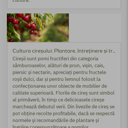
cultura.
Cultura cireșului: Plantare, întreținere și tratamente recomandate
Cireșii sunt pomi fructiferi din categoria
sâmburoaselor, alături de prun, vișin, cais,
piersic și nectarin, apreciați pentru fructele
roșii dulci, dar și pentru lemnul folosit la
confecționarea unor obiecte de mobilier de
calitate superioară. Florile de cireș sunt simbol
al primăverii, în timp ce delicioasele cireșe
marchează debutul verii. Din livezile de cireș se
pot obține recolte profitabile, dacă se respectă
normele și recomandările de plantare și
îngrijire corespunzătoare a pomilor.