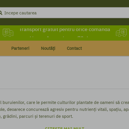
Transport gratuit pentru orice comandă
Livrare în maximum 72 de ore
Parteneri
Noutăți
Contact
ul buruienilor, care le permite culturilor plantate de oameni să cr
le, deoarece concurează agresiv pentru nutrienți vitali, spațiu, ap
, grădini, parcuri și terenuri de sport.
CITEȘTE MAI MULT