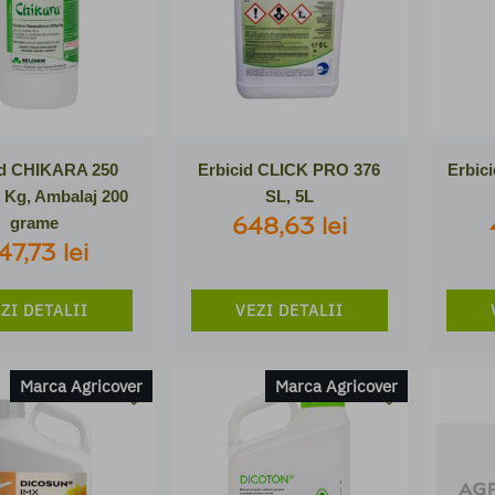
id CHIKARA 250
Erbicid CLICK PRO 376
Erbic
 Kg, Ambalaj 200
SL, 5L
648,63 lei
grame
47,73 lei
ZI DETALII
VEZI DETALII
Marca Agricover
Marca Agricover