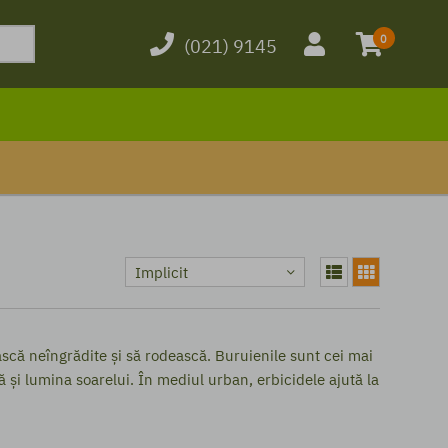
0
(021) 9145
Implicit
ească neîngrădite și să rodească. Buruienile sunt cei mai
ă și lumina soarelui. În mediul urban, erbicidele ajută la