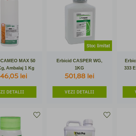
Stoc limitat
d CAMEO MAX 50
Erbicid CASPER WG,
Erbi
Kg, Ambalaj 1 Kg
1KG
333 E
346,05 lei
501,88 lei
ZI DETALII
VEZI DETALII