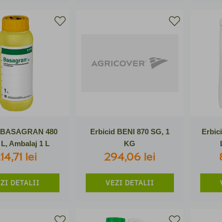
d BASAGRAN 480
Erbicid BENI 870 SG, 1
Erbic
 L, Ambalaj 1 L
KG
14,71 lei
294,06 lei
ZI DETALII
VEZI DETALII