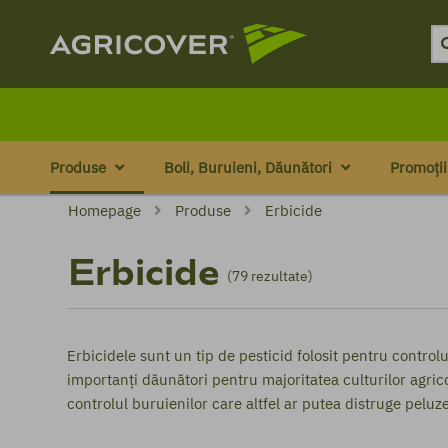
Produse
Boli, Buruieni, Dăunători
Promoții
Homepage
Produse
Erbicide
Erbicide
(79 rezultate)
Erbicidele sunt un tip de pesticid folosit pentru control
importanți dăunători pentru majoritatea culturilor agrico
controlul buruienilor care altfel ar putea distruge peluze