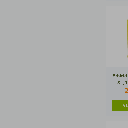
Erbici
SL, 1
2
VE