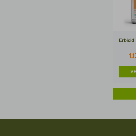
Erbicid
1.
VE