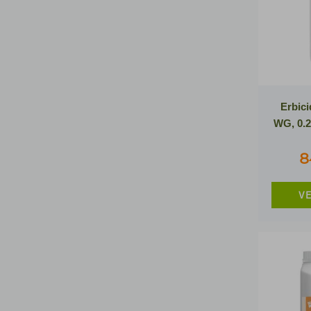
Erbic
WG, 0.2
8
VE