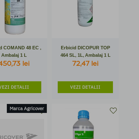
id COMAND 48 EC ,
Erbicid DICOPUR TOP
Ambalaj 1 L
464 SL, 1L, Ambalaj 1 L
450,73 lei
72,47 lei
VEZI DETALII
VEZI DETALII
Marca Agricover