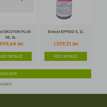
cid DICOTON PLUS
Erbicid EFFIGO S, 1L
SE, 5L
499,44 lei
1.109,31 lei
VEZI DETALII
VEZI DETALII
REZULTATE
AGINII