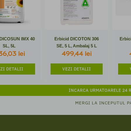
 DICOSUN IMX 40
Erbicid DICOTON 306
Erbi
SL, 5L
SE, 5 L, Ambalaj 5 L
136,03 lei
499,44 lei
ZI DETALII
VEZI DETALII
INCARCA URMATOARELE 24 
MERGI LA INCEPUTUL P