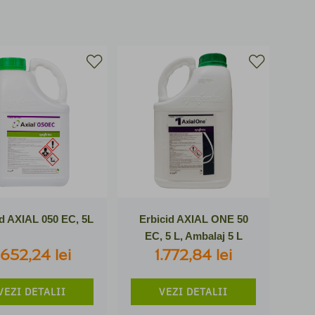
ce au răsărit (erbicide postemergente). Primele formează
n timpul vegetației. Acestea funcționează prin distrugerea
apariției multor plante dăunătoare, dar și pentru
paginile produselor noastre se regăsesc informații
 erbicide pentru gazon la cele pentru vița de vie, rapiță,
ată gama de produse menite să îți protejeze culturile!
id AXIAL 050 EC, 5L
Erbicid AXIAL ONE 50
EC, 5 L, Ambalaj 5 L
.652,24 lei
1.772,84 lei
VEZI DETALII
VEZI DETALII