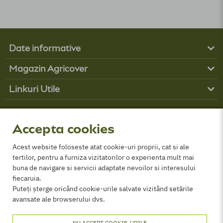
Date informative
Produse
Magazin Agricover
Boli
Contul tău
Buruieni
Linkuri Utile
Contact
Dăunători
Obține finanțare
Cum comand?
Parteneri
GDPR
Despre Noi
Politica de cookies
Accepta cookies
Termeni și conditii
ANPC
Acest website foloseste atat cookie-uri proprii, cat si ale
tertilor, pentru a furniza vizitatorilor o experienta mult mai
Certificat comercializare PPP
buna de navigare si servicii adaptate nevoilor si interesului
fiecaruia.
Puteți șterge oricând cookie-urile salvate vizitând setările
avansate ale browserului dvs.
NU ACCEPT COOKIE-URILE