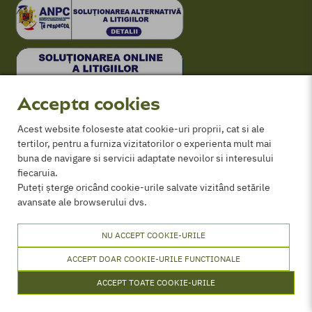
Politica de cookies
Termeni și conditii
ANPC
Certificat comercializare PPP
Accepta cookies
Acest website foloseste atat cookie-uri proprii, cat si ale
tertilor, pentru a furniza vizitatorilor o experienta mult mai
buna de navigare si servicii adaptate nevoilor si interesului
fiecaruia.
Puteți șterge oricând cookie-urile salvate vizitând setările
avansate ale browserului dvs.
© 2026 Agricover - Toate drepturile rezervate
NU ACCEPT COOKIE-URILE
ACCEPT DOAR COOKIE-URILE FUNCTIONALE
ACCEPT TOATE COOKIE-URILE