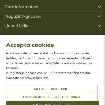
Date informative
Produse
Magazin Agricover
Boli
Contul tău
Buruieni
Linkuri Utile
Contact
Dăunători
Obține finanțare
Cum comand?
Parteneri
GDPR
Despre Noi
Politica de cookies
Accepta cookies
Termeni și conditii
ANPC
Acest website foloseste atat cookie-uri proprii, cat si ale
tertilor, pentru a furniza vizitatorilor o experienta mult mai
Certificat comercializare PPP
buna de navigare si servicii adaptate nevoilor si interesului
fiecaruia.
Puteți șterge oricând cookie-urile salvate vizitând setările
avansate ale browserului dvs.
NU ACCEPT COOKIE-URILE
ACCEPT DOAR COOKIE-URILE FUNCTIONALE
ACCEPT TOATE COOKIE-URILE