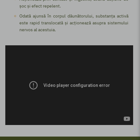
șoc și efect repelent.
Odată ajunsă în corpul dăunătorului, substanța activă
este rapid translocată și acționează asupra sistemului
nervos al acestuia.