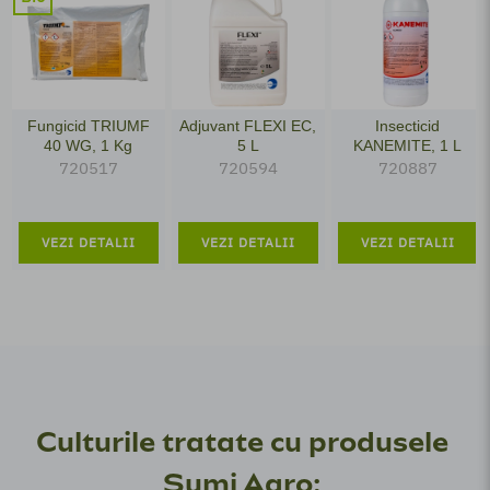
Fungicid TRIUMF
Adjuvant FLEXI EC,
Insecticid
40 WG, 1 Kg
5 L
KANEMITE, 1 L
720517
720594
720887
VEZI DETALII
VEZI DETALII
VEZI DETALII
Culturile tratate cu produsele
Sumi Agro: