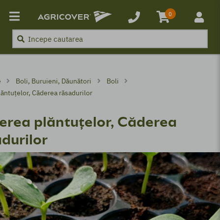
Inapoi
Inapoi
0
nători
Boli, Buruieni, Dăunători
Produse
Produse
Boli, Buruieni, Dăunători
e
Boli, Buruieni, Dăunători
Boli
Erbicide
Boli
ăntuțelor, Căderea răsadurilor
Fungicide
Buruieni
erea plăntuțelor, Căderea
Insecticide
Daunatori
durilor
Îngrășământ foliar
t
Biostimulatori
Tratament sămânță