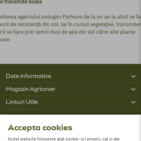
e transmite boala
iterea agentului patogen Pythium de la un an la altul se f
porii de rezistență din sol, iar în cursul vegetației, transmite
cii se face prin sporii duși de apa din sol către alte plante
oase.
Date informative
Produse
Magazin Agricover
Boli
Contul tău
Buruieni
Linkuri Utile
Contact
Dăunători
Obține finanțare
Cum comand?
Parteneri
GDPR
Despre Noi
Politica de cookies
Accepta cookies
Termeni și conditii
ANPC
Acest website foloseste atat cookie-uri proprii, cat si ale