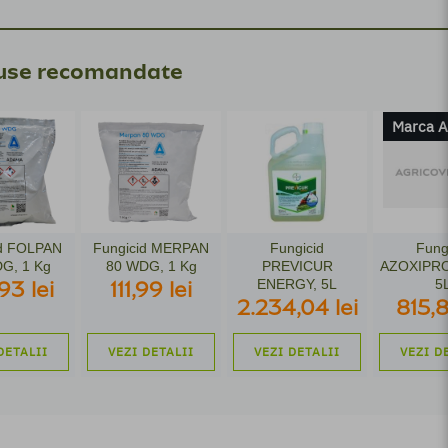
use recomandate
Marca A
id FOLPAN
Fungicid MERPAN
Fungicid
Fung
G, 1 Kg
80 WDG, 1 Kg
PREVICUR
AZOXIPRO
ENERGY, 5L
5
93 lei
111,99 lei
2.234,04 lei
815,8
DETALII
VEZI DETALII
VEZI DETALII
VEZI D