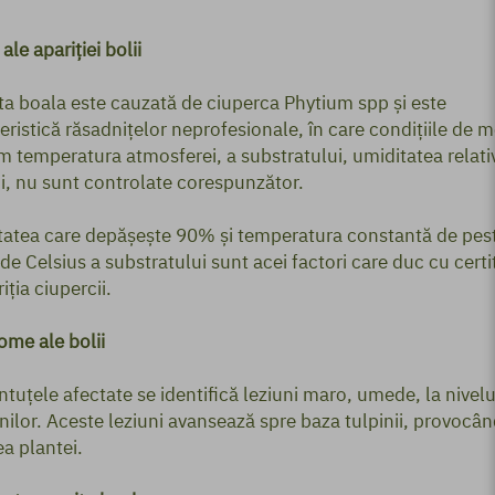
ale apariției bolii
a boala este cauzată de ciuperca Phytium spp și este
eristică răsadnițelor neprofesionale, în care condițiile de 
 temperatura atmosferei, a substratului, umiditatea relati
i, nu sunt controlate corespunzător.
atea care depășește 90% și temperatura constantă de pes
de Celsius a substratului sunt acei factori care duc cu cert
iția ciupercii.
ome ale bolii
ntuțele afectate se identifică leziuni maro, umede, la nivelu
nilor. Aceste leziuni avansează spre baza tulpinii, provocân
a plantei.