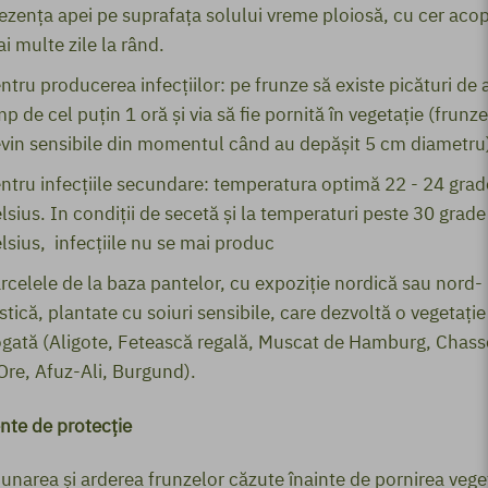
ezenţa apei pe suprafaţa solului vreme ploiosă, cu cer acop
i multe zile la rând.
ntru producerea infecţiilor: pe frunze să existe picături de 
mp de cel puţin 1 oră şi via să fie pornită în vegetaţie (frunze
vin sensibile din momentul când au depăşit 5 cm diametru
ntru infecţiile secundare: temperatura optimă 22 - 24 grad
lsius. In condiţii de secetă şi la temperaturi peste 30 grade
lsius, infecţiile nu se mai produc
rcelele de la baza pantelor, cu expoziţie nordică sau nord-
stică, plantate cu soiuri sensibile, care dezvoltă o vegetaţie
gată (Aligote, Fetească regală, Muscat de Hamburg, Chass
Ore, Afuz-Ali, Burgund).
te de protecţie
unarea şi arderea frunzelor căzute înainte de pornirea veget