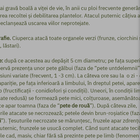
i gravă boală a viţei de vie, în anii cu ploi frecvente generâ
rea recoltei şi debilitarea plantelor. Atacul puternic câţiva a
declanşează uscarea viilor neprotejate.
afie.
Ciuperca atacă toate organele verzi (frunze, ciorchini 
 lăstari).
e:
după ce acestea au depăşit 5 cm diametru; pe faţa super
ervă prezenţa unor pete gălbui (faza de “pete untdelemnii”
iuni variate (frecvent, 1 -3 cm). La câteva ore sau la o zi -
pariţie, pe faţa inferioară a limbului, în dreptul petei, apar
 (fructificaţii - conidiofori şi condiții). Uneori, în condiţii lim
ate redusă) se formează pete mici, colţuroase, asemănăto
ce apar toamna (faza de “
pete de rouă
”). După câteva zile,
rile atacate se necrozează; petele devin brun-roşiatice (faz
i
”). Ţesuturile necrozate se mărunţesc, fruzele apar zdrenţu
uternic, frunzele se usucă complet. Când sunt atacate tecil
le cad, masiv, chiar fără să prezinte pete pe limb (fenomen