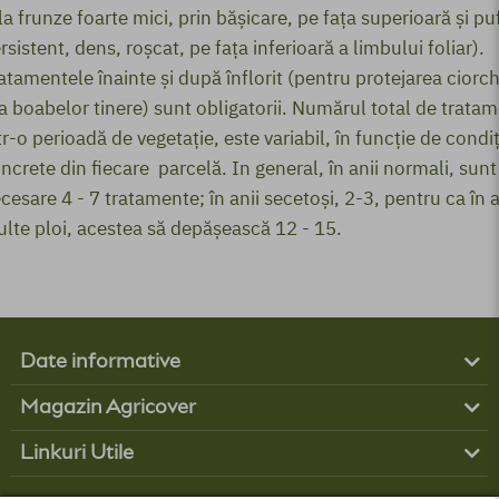
 la frunze foarte mici, prin băşicare, pe faţa superioară şi pu
rsistent, dens, roşcat, pe faţa inferioară a limbului foliar).
atamentele înainte şi după înflorit (pentru protejarea ciorch
 a boabelor tinere) sunt obligatorii. Numărul total de trata
tr-o perioadă de vegetaţie, este variabil, în funcţie de condiţ
ncrete din fiecare parcelă. In general, în anii normali, sunt
cesare 4 - 7 tratamente; în anii secetoşi, 2-3, pentru ca în a
lte ploi, acestea să depăşească 12 - 15.
Date informative
Produse
Magazin Agricover
Boli
Contul tău
Buruieni
Linkuri Utile
Contact
Dăunători
Obține finanțare
Cum comand?
Parteneri