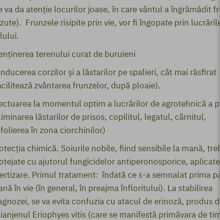
e va da atenţie locurilor joase, în care vântul a îngrămădit f
zute). Frunzele risipite prin vie, vor fi îngopate prin lucrăril
lului.
nţinerea terenului curat de buruieni
nducerea corzilor şi a lăstarilor pe spalieri, cât mai răsfirat
acilitează zvântarea frunzelor, după ploaie).
ectuarea la momentul optim a lucrărilor de agrotehnică a p
liminarea lăstarilor de prisos, copilitul, legatul, cârnitul,
folierea în zona ciorchinilor)
otecţia chimică. Soiurile nobile, fiind sensibile la mană, tre
otejate cu ajutorul fungicidelor antiperonosporice, aplicate
ertizare. Primul tratament: îndată ce s-a semnalat prima p
nă în vie (în general, în preajma înfloritului). La stabilirea
agnozei, se va evita confuzia cu atacul de erinoză, produs d
ianjenul Eriophyes vitis (care se manifestă primăvara de ti