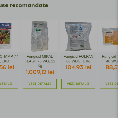
use recomandate
d CHAMP 77
Fungicid MIKAL
Fungicid FOLPAN
Fungicid
, 1KG
FLASH 75 WG, 12
80 WDG, 1 Kg
40 WG,
Kg
56 lei
104,93 lei
88,57
1.009,12 lei
DETALII
VEZI DETALII
VEZI DETALII
VEZI D