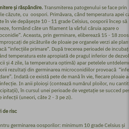
itere şi răspândire.
Transmiterea patogenului se face prin
le căzute, cu oospori. Primăvara, când temperatura apei c
te în vie depăşeşte 10 - 11 grade Celsius, oosporii încep să
eze, formând câte un filament la vârful căruia apare o
conidie”. Aceasta, prin germinare, eliberează 15 - 18 zoos
împroşcaţi de picăturile de ploaie pe organele verzi ale plant
că “infecţiile primare“. După trecerea perioadei de incubaţ
când temperatura este apropiată de pragul inferior de dezvol
cii şi 4 zile, la temperatura optimă) apar petelele untdelemn
rii rezultaţi din germinarea microconidiilor provoacă “infe
are”. Indată ce există pete de mană în vie, fiecare ploaie 
 infecţie. In anii ploioşi (contează numărul ploilor, nu canti
cipitaţii), în cursul unei perioade de vegetaţie se succed pe
de infecţii (uneori, câte 2 - 3 pe zi).
i de risc
ntru germinarea oosporilor: minimum 10 grade Celsius şi