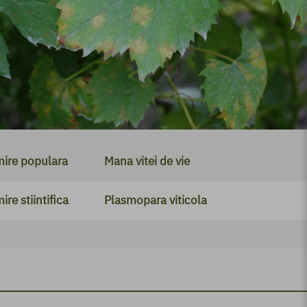
Adjuvanți
Regulatori de creștere
Igienă publică
Produse BIO
ire populara
Mana vitei de vie
re stiintifica
Plasmopara viticola