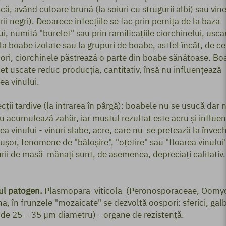
că, având culoare brună (la soiuri cu strugurii albi) sau vine
rii negri). Deoarece infecţiile se fac prin perniţa de la baza
i, numită "burelet" sau prin ramificaţiile ciorchinelui, usca
la boabe izolate sau la grupuri de boabe, astfel încât, de c
ori, ciorchinele păstrează o parte din boabe sănătoase. Bo
t uscate reduc producţia, cantitativ, însă nu influenţează
tea vinului.
ecţii tardive (la intrarea în pârgă): boabele nu se usucă dar 
u acumulează zahăr, iar mustul rezultat este acru şi influe
tea vinului - vinuri slabe, acre, care nu se pretează la învech
 uşor, fenomene de "băloşire", "oţetire" sau "floarea vinului
urii de masă mănaţi sunt, de asemenea, depreciaţi calit
ul patogen.
Plasmopara viticola (Peronosporaceae, Oomyc
, în frunzele "mozaicate" se dezvoltă oospori: sferici, gal
 de 25 – 35 µm diametru) - organe de rezistenţă.