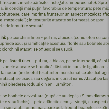
it frecvent, în viile părăsite, nelegate, îmburuienate). Spre
, în condiţii mai puţin favorabile de temperatură: pete mici
olţuroase, care imprimă frunzelor un aspect mozaicat (fa
ze mozaicate
”); în ţesuturile atacate se formează oosporii -
ele de înmulţire sexuată.
ini:
pe ciorchinii tineri - puf rar, albicios (conidiofori cu cond
uprinde axul şi ramificaţile acestuia, florile sau bobiţele ab
; ciorchinii atacaţi se ofilesc şi se usucă.
i
: pe lăstarii tineri - puf rar, albicios, pe pe internodii, cât şi 
; zonele atacate se brunifică; lăstarii în curs de lignificare: 
la noduri (în dreptul ţesuturilor meristematice ale diafragm
ii atacaţi se usucă sau degeră, în cursul iernii. Atacul pe lăs
mină pierderea rodului din anii următori.
:
pe boabele dezvoltate (după ce au depăşit 5 mm diametru
ele s-au închis) – pete adâncite cenuşii-vineţii, cu aspect 
; la suprafaţa lor nu mai apare puf. Treptat boabele se zbâr