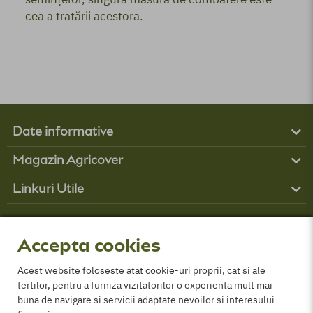
cea a tratării acestora.
Date informative
Produse
Magazin Agricover
Boli
Contul tău
Buruieni
Linkuri Utile
Contact
Dăunători
Obține finanțare
Cum comand?
Parteneri
GDPR
Despre Noi
Politica de cookies
Accepta cookies
Termeni și conditii
ANPC
Acest website foloseste atat cookie-uri proprii, cat si ale
tertilor, pentru a furniza vizitatorilor o experienta mult mai
Certificat comercializare PPP
buna de navigare si servicii adaptate nevoilor si interesului