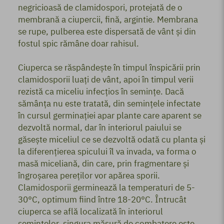
negricioasă de clamidospori, protejată de o
membrană a ciupercii, fină, argintie. Membrana
se rupe, pulberea este dispersată de vânt şi din
fostul spic rămâne doar rahisul.
Ciuperca se răspândeşte în timpul înspicării prin
clamidosporii luaţi de vânt, apoi în timpul verii
rezistă ca miceliu infecţios în seminţe. Dacă
sămânța nu este tratată, din seminţele infectate
în cursul germinaţiei apar plante care aparent se
dezvoltă normal, dar în interiorul paiului se
găseşte miceliul ce se dezvoltă odată cu planta şi
la diferenţierea spicului îl va invada, va forma o
masă miceliană, din care, prin fragmentare şi
îngroşarea pereţilor vor apărea sporii.
Clamidosporii germinează la temperaturi de 5-
30°C, optimum fiind între 18-20°C. Întrucât
ciuperca se află localizată în interiorul
semințelor, singura măsură de combatere este