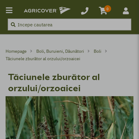
Inapoi
Inapoi
0
nători
Boli, Buruieni, Dăunători
Produse
Produse
Boli, Buruieni, Dăunători
Homepage
Boli, Buruieni, Dăunători
Boli
Erbicide
Boli
Tăciunele zburător al orzului/orzoaicei
Fungicide
Buruieni
Tăciunele zburător al
Insecticide
Daunatori
orzului/orzoaicei
Îngrășământ foliar
t
Biostimulatori
Tratament sămânță