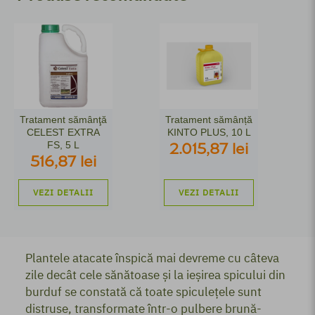
Tratament sămânţă
Tratament sămânță
CELEST EXTRA
KINTO PLUS, 10 L
FS, 5 L
2.015,87 lei
516,87 lei
VEZI DETALII
VEZI DETALII
Plantele atacate înspică mai devreme cu câteva
zile decât cele sănătoase şi la ieşirea spicului din
burduf se constată că toate spiculeţele sunt
distruse, transformate într-o pulbere brună-