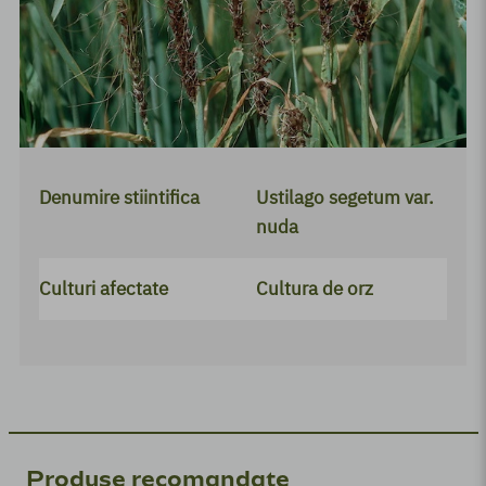
Adjuvanți
Regulatori de creștere
Igienă publică
Produse BIO
Denumire stiintifica
Ustilago segetum var.
nuda
Culturi afectate
Cultura de orz
Produse recomandate