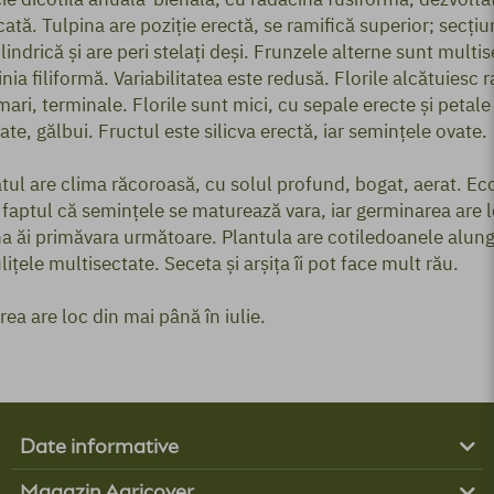
cată. Tulpina are poziţie erectă, se ramifică superior; secţi
ilindrică şi are peri stelaţi deşi. Frunzele alterne sunt multi
inia filiformă. Variabilitatea este redusă. Florile alcătuiesc
mari, terminale. Florile sunt mici, cu sepale erecte şi petale
ate, gălbui. Fructul este silicva erectă, iar seminţele ovate.
tul are clima răcoroasă, cu solul profund, bogat, aerat. Ec
 faptul că seminţele se maturează vara, iar germinarea are 
 ăi primăvara următoare. Plantula are cotiledoanele alungi
liţele multisectate. Seceta şi arşiţa îi pot face mult rău.
irea are loc din mai până în iulie.
Date informative
Produse
Magazin Agricover