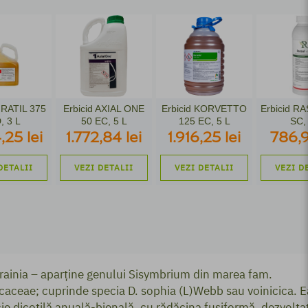
GRATIL 375
Erbicid AXIAL ONE
Erbicid KORVETTO
Erbicid R
, 3 L
50 EC, 5 L
125 EC, 5 L
SC,
,25 lei
1.772,84 lei
1.916,25 lei
786,9
DETALII
VEZI DETALII
VEZI DETALII
VEZI D
ainia – aparține genului Sisymbrium din marea fam.
caceae; cuprinde specia D. sophia (L)Webb sau voinicica. E
ie dicotilă anuală-bienală, cu rădăcina fusiformă, dezvoltat