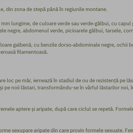
le, din zona de stepă până în regiunile montane.
 2 mm lungime, de culoare verde sau verde‑gălbui, cu capul 
le negre, abdomenul verde, picioarele gălbui, tarsele, corn
culoare galbenă, cu benzile dorso‑abdominale negre, ochii bo
ceroasă filamentoasă.
re loc pe măr, iernează în stadiul de ou de rezistenţă pe lăst
i pe noii lăstari, transformându-se în vârful lăstarilor noi, 
emele aptere şi aripate, după care ciclul se repetă. Formele
forme sexupare aripate din care provin formele sexuate. F