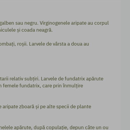
galben sau negru. Virginogenele aripate au corpul
iculele şi coada neagră.
mbaţi, roşii. Larvele de vârsta a doua au
arii relativ subţiri. Larvele de fundatrix apărute
în femele fundatrix, care prin înmulţire
 aripate zboară şi pe alte specii de plante
emelele apărute, după copulaţie, depun câte un ou