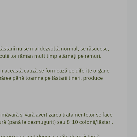
r, lăstarii nu se mai dezvoltă normal, se răsucesc,
culii lor rămân mult timp atârnaţi pe ramuri.
in această cauză se formează pe diferite organe
părea până toamna pe lăstarii tineri, produce
rimăvară şi vară avertizarea tratamentelor se face
ă (până la dezmugurit) sau 8-10 colonii/lăstari.
ilor pe care sunt depuse ouăle de rezistenţă.