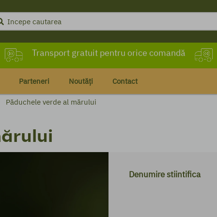
Transport gratuit pentru orice comandă
Livrare în maximum 72 de ore
Parteneri
Noutăți
Contact
Păduchele verde al mărului
ărului
Denumire stiintifica