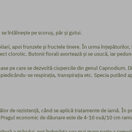
i se întâlneşte pe scoruş, păr şi gutui.
liari, apoi frunzele şi fructele ti­nere. În urma înţepăturilo
t clorotic. Butonii florali avortează şi se usucă, iar pedun
oase pe care se dezvoltă ciupercile din genul Capnodium. D
piedicându-se respiraţia, transpiraţia etc. Specia putând a
ălor de rezistenţă, când se aplică tratamente de iarnă. În p
e. Pragul economic de dăunare este de 4-10 ouă/10 cm ramur
 cultură a mărului, pot îndepărta cea mai mare parte a ramur