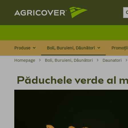
Produse
Boli, Buruieni, Dăunători
Promoții
Homepage
Boli, Buruieni, Dăunători
Daunatori
Păduchele verde al m