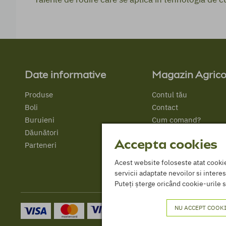
Date informative
Magazin Agrico
Produse
Contul tău
Boli
Contact
Buruieni
Cum comand?
Dăunători
Despre Noi
Accepta cookies
Parteneri
Acest website foloseste atat cookie-u
servicii adaptate nevoilor si interes
Puteți șterge oricând cookie-urile s
NU ACCEPT COOKI