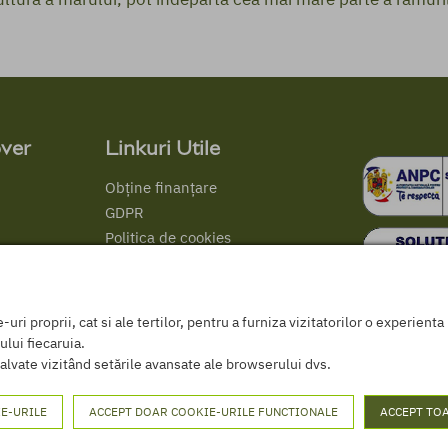
ver
Linkuri Utile
Obține finanțare
GDPR
Politica de cookies
Termeni și conditii
ANPC
Certificat comercializare PPP
ri proprii, cat si ale tertilor, pentru a furniza vizitatorilor o experient
ului fiecaruia.
alvate vizitând setările avansate ale browserului dvs.
E-URILE
ACCEPT DOAR COOKIE-URILE FUNCTIONALE
ACCEPT TOA
© 2026 Agricov