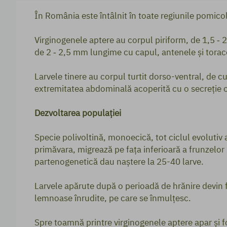
În România este întâlnit în toate regiunile pomico
Virginogenele aptere au corpul piriform, de 1,5 ‑
de 2 ‑ 2,5 mm lungime cu capul, antenele şi torace
Larvele tinere au corpul turtit dorso-ventral, de 
extremitatea abdominală acoperită cu o secreţie 
Dezvoltarea populației
Specie polivoltină, monoecică, tot ciclul evolutiv a
primăvara, migrează pe faţa inferioară a frunzelor ş
partenogenetică dau naştere la 25-40 larve.
Larvele apărute după o perioadă de hrănire devin f
lemnoase înrudite, pe care se înmulţesc.
Spre toamnă printre virginogenele aptere apar şi 