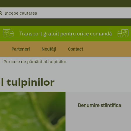
Transport gratuit pentru orice comandă
Livrare în maximum 72 de ore
Parteneri
Noutăți
Contact
Puricele de pământ al tulpinilor
 tulpinilor
Denumire stiintifica