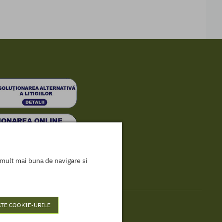
a mult mai buna de navigare si
TE COOKIE-URILE
er - Toate drepturile rezervate