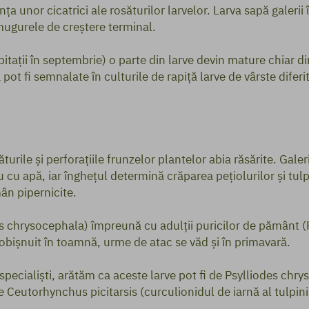
a unor cicatrici ale rosăturilor larvelor. Larva sapă galerii 
mugurele de creștere terminal.
ipitații în septembrie) o parte din larve devin mature chiar 
 pot fi semnalate în culturile de rapiță larve de vârste diferit
urile și perforațiile frunzelor plantelor abia răsărite. Galeri
 cu apă, iar înghețul determină crăparea pețiolurilor și tulp
ân pipernicite.
des chrysocephala) împreună cu adulții puricilor de pământ (
 obișnuit în toamnă, urme de atac se văd și în primavară.
especialiști, arătăm ca aceste larve pot fi de Psylliodes chr
 de Ceutorhynchus picitarsis (curculionidul de iarnă al tulpin