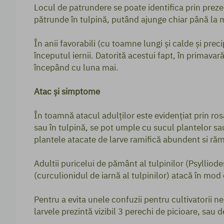
Locul de patrundere se poate identifica prin prezenț
pătrunde în tulpină, putând ajunge chiar până la 
În anii favorabili (cu toamne lungi și calde și prec
începutul iernii. Datorită acestui fapt, în primavară
începând cu luna mai.
Atac și simptome
În toamnă atacul adulților este evidențiat prin rosăt
sau în tulpină, se pot umple cu sucul plantelor sau
plantele atacate de larve ramifică abundent si răm
Adultii puricelui de pământ al tulpinilor (Psyllio
(curculionidul de iarnă al tulpinilor) atacă în mod
Pentru a evita unele confuzii pentru cultivatorii n
larvele prezintă vizibil 3 perechi de picioare, sau