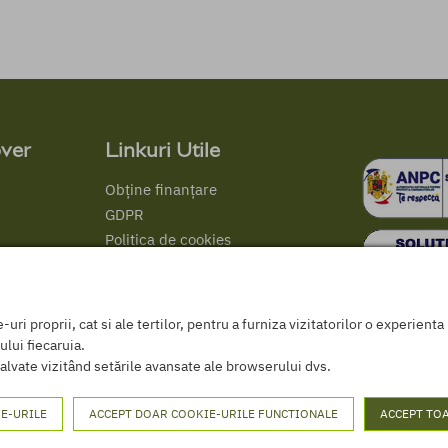
ver
Linkuri Utile
Obține finanțare
GDPR
Politica de cookies
Termeni și conditii
ANPC
Certificat comercializare PPP
ri proprii, cat si ale tertilor, pentru a furniza vizitatorilor o experient
ului fiecaruia.
alvate vizitând setările avansate ale browserului dvs.
E-URILE
ACCEPT DOAR COOKIE-URILE FUNCTIONALE
ACCEPT TOA
© 2026 Agricov