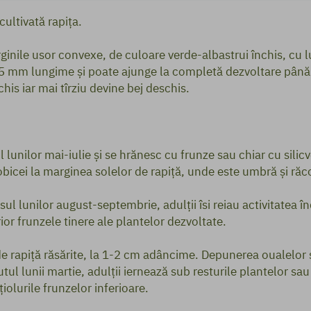
ultivată rapița.
inile usor convexe, de culoare verde-albastrui închis, cu l
 1,5 mm lungime și poate ajunge la completă dezvoltare pân
chis iar mai tîrziu devine bej deschis.
l lunilor mai-iulie și se hrănesc cu frunze sau chiar cu silic
 obicei la marginea solelor de rapiță, unde este umbră și răc
rsul lunilor august-septembrie, adulții îsi reiau activitate
ior frunzele tinere ale plantelor dezvoltate.
e rapiță răsărite, la 1-2 cm adâncime. Depunerea oualelor 
utul lunii martie, adulții iernează sub resturile plantelor s
țiolurile frunzelor inferioare.