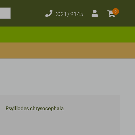
0
(021) 9145
Psylliodes chrysocephala