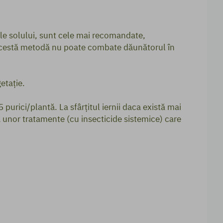
ile solului, sunt cele mai recomandate,
că acestă metodă nu poate combate dăunătorul în
etație.
purici/plantă. La sfârțitul iernii daca există mai
a unor tratamente (cu insecticide sistemice) care