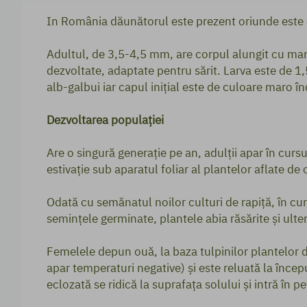
In România dăunătorul este prezent oriunde este c
Adultul, de 3,5-4,5 mm, are corpul alungit cu marg
dezvoltate, adaptate pentru sărit. Larva este de
alb-galbui iar capul inițial este de culoare maro în
Dezvoltarea populației
Are o singură generație pe an, adulții apar în cursu
estivație sub aparatul foliar al plantelor aflate de
Odată cu semănatul noilor culturi de rapiță, în cu
semințele germinate, plantele abia răsărite și ulter
Femelele depun ouă, la baza tulpinilor plantelor d
apar temperaturi negative) și este reluată la încep
eclozată se ridică la suprafața solului și intră în pe