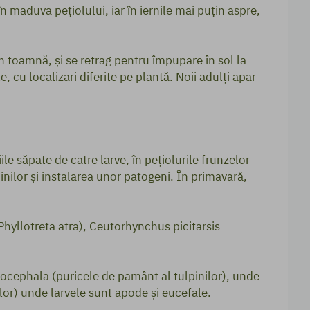
în maduva pețiolului, iar în iernile mai puțin aspre,
din toamnă, și se retrag pentru împupare în sol la
e, cu localizari diferite pe plantă. Noii adulți apar
ile săpate de catre larve, în pețiolurile frunzelor
inilor și instalarea unor patogeni. În primavară,
Phyllotreta atra), Ceutorhynchus picitarsis
ysocephala (puricele de pamânt al tulpinilor), unde
ilor) unde larvele sunt apode și eucefale.