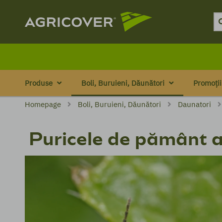
Produse
Boli, Buruieni, Dăunători
Promoții
Homepage
Boli, Buruieni, Dăunători
Daunatori
Puricele de pământ al