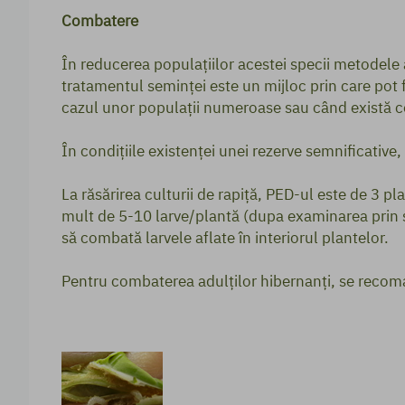
Combatere
În reducerea populațiilor acestei specii metodele 
tratamentul seminței este un mijloc prin care pot 
cazul unor populații numeroase sau când există co
În condițiile existenței unei rezerve semnificative
La răsărirea culturii de rapiță, PED-ul este de 3 p
mult de 5-10 larve/plantă (dupa examinarea prin se
să combată larvele aflate în interiorul plantelor.
Pentru combaterea adulților hibernanți, se recoma