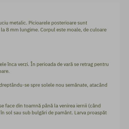
uciu metalic. Picioarele posterioare sunt
ă la 8 mm lungime. Corpul este moale, de culoare
vele înca verzi. În perioada de vară se retrag pentru
oare.
a îndreptându-se spre solele nou semănate, atacând
se face din toamnă până la venirea iernii (când
au în sol sau sub bulgări de pamânt. Larva proaspăt