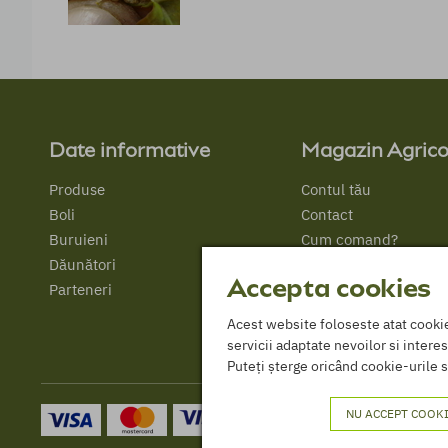
Date informative
Magazin Agrico
Produse
Contul tău
Boli
Contact
Buruieni
Cum comand?
Dăunători
Despre Noi
Accepta cookies
Parteneri
Acest website foloseste atat cookie-u
servicii adaptate nevoilor si interes
Puteți șterge oricând cookie-urile s
NU ACCEPT COOKI