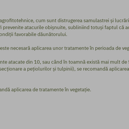
agrofitotehnice, cum sunt distrugerea samulastrei și lucrăr
fi prevenite atacurile obișnuite, subliniind totuși faptul 
ndiții favorabile dăunătorului.
, este necesară aplicarea unor tratamente în perioada de veg
lante atacate din 10, sau când în toamnă există mai mult de 5 
cționare a pețiolurilor și tulpinii), se recomandă aplicare
ndă aplicarea de tratamente în vegetație.