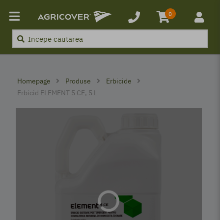
Produse
0
Boli, Buruieni, Dăunători
Promoții
Homepage
Produse
Erbicide
Parteneri
Erbicid ELEMENT 5 CE, 5 L
Noutăți
Contact
Autentificare
Creeaza un cont