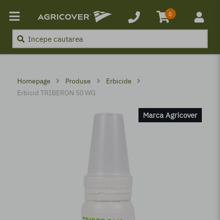
Produse
0
Boli, Buruieni, Dăunători
Promoții
Homepage
Produse
Erbicide
Parteneri
Erbicid TRIBERON 50 WG
Noutăți
Marca Agricover
Contact
Autentificare
Creeaza un cont