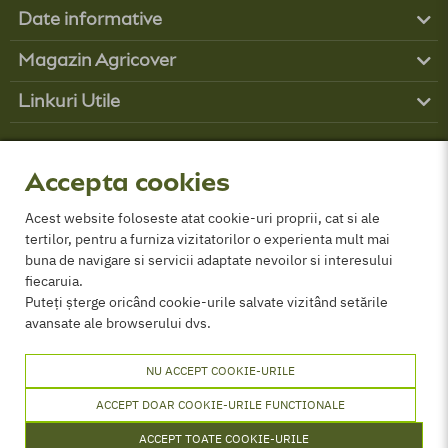
prealabil teste de compatibilitate pe suprafeţe mici.
Date informative
Produse
Dozare
Magazin Agricover
Boli
Contul tău
CULTURA
ORGANISM ŢINTĂ
DOZA
Buruieni
Linkuri Utile
Contact
Dăunători
Obține finanțare
Cum comand?
Parteneri
GDPR
Grâu (de
Buruieni dicotiledonate
20–30 g/ha
-
Despre Noi
toamnă şi
anuale:
Anagalis arvensis
postmergent
Politica de cookies
Accepta cookies
de
(Scanteiuta),
Anthemis
(BBCH 12-
Termeni și conditii
primăvară)
spp.
(Romaniţă de câmp),
39)
ANPC
Acest website foloseste atat cookie-uri proprii, cat si ale
Agrostema githago
tertilor, pentru a furniza vizitatorilor o experienta mult mai
Certificat comercializare PPP
(Neghină),
Amaranthus
buna de navigare si servicii adaptate nevoilor si interesului
retroflexus
(Știr),
Atriplex
fiecaruia.
spp.
(Lobodă sălbatică),
Puteți șterge oricând cookie-urile salvate vizitând setările
Brasica nigra
(Muştar
avansate ale browserului dvs.
negru),
Brassica rappa
(Rapiţă sălbatică),
Capsella
NU ACCEPT COOKIE-URILE
bursa-pastoris
(Traista
ACCEPT DOAR COOKIE-URILE FUNCTIONALE
ciobanului),
Chenopodium
spp.
(Spanac sălbatic),
ACCEPT TOATE COOKIE-URILE