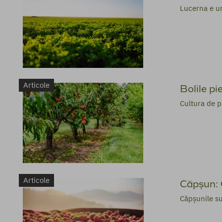
Lucerna e una
Articole
Bolile pi
Cultura de p
Articole
Căpșun: G
Căpșunile su