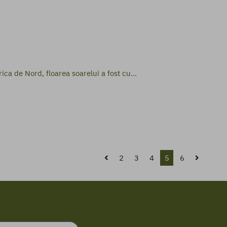
ica de Nord, floarea soarelui a fost cu...
2
3
4
5
6