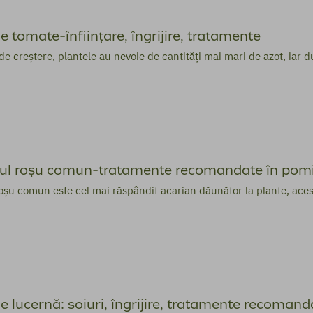
e tomate-înființare, îngrijire, tratamente
de creștere, plantele au nevoie de cantități mai mari de azot, iar d
ul roșu comun-tratamente recomandate în pomi
oșu comun este cel mai răspândit acarian dăunător la plante, acest
e lucernă: soiuri, îngrijire, tratamente recomand