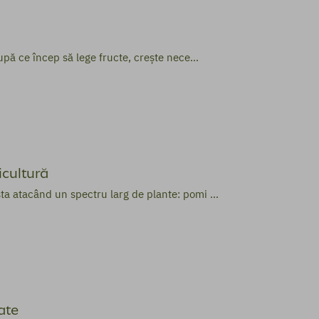
upă ce încep să lege fructe, crește nece...
cultură
a atacând un spectru larg de plante: pomi ...
ate