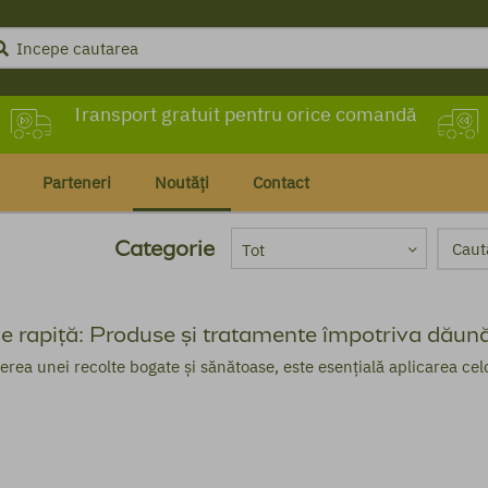
Transport gratuit pentru orice comandă
Livrare în maximum 72 de ore
Parteneri
Noutăți
Contact
Categorie
Tot
e rapiță: Produse și tratamente împotriva dăunăt
erea unei recolte bogate și sănătoase, este esențială aplicarea cel