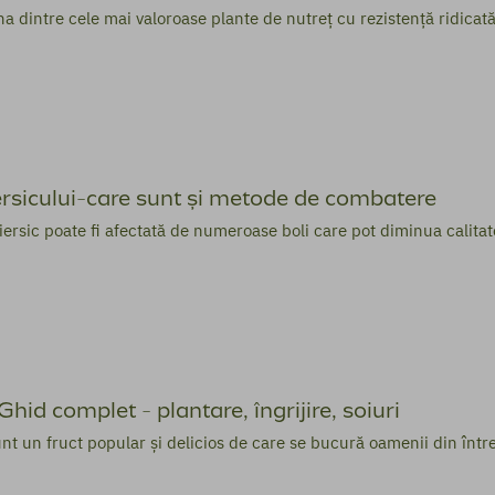
 dintre cele mai valoroase plante de nutreț cu rezistență ridicată l
ersicului-care sunt și metode de combatere
iersic poate fi afectată de numeroase boli care pot diminua calitate
hid complet - plantare, îngrijire, soiuri
nt un fruct popular și delicios de care se bucură oamenii din întrea