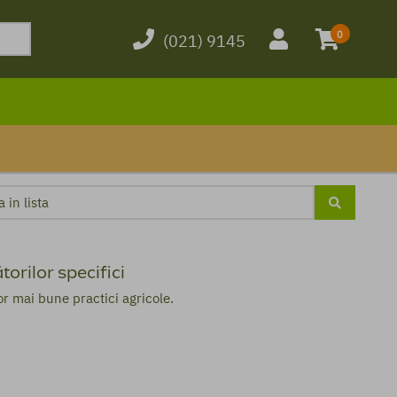
0
(021) 9145
orilor specifici
or mai bune practici agricole.