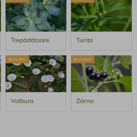
Trepădătoare
Turița
Buruieni
Buruieni
Volbura
Zârna