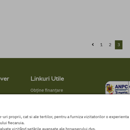
1
2
3
ver
Linkuri Utile
Obține finanțare
GDPR
Politica de cookies
Termeni și conditii
ri proprii, cat si ale tertilor, pentru a furniza vizitatorilor o experient
ANPC
ului fiecaruia.
Certificat comercializare PPP
alvate vizitând setările avansate ale browserului dvs.