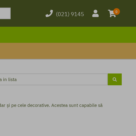
0
(021) 9145
dar și pe cele decorative. Acestea sunt capabile să
i dăunătoare. De exemplu, pirul-târâtor (Agropyron repens),