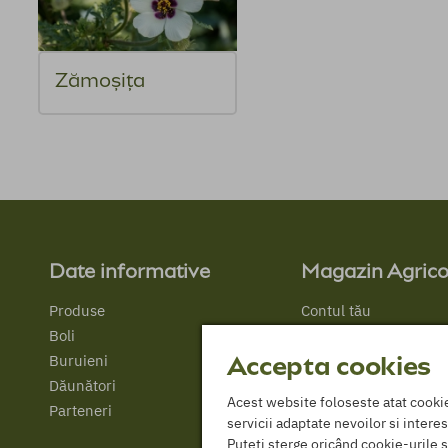
Zămoșița
Date informative
Magazin Agrico
Produse
Contul tău
Boli
Contact
Accepta cookies
Buruieni
Cum comand?
Dăunători
Despre Noi
Acest website foloseste atat cookie-u
Parteneri
servicii adaptate nevoilor si interes
Puteți șterge oricând cookie-urile s