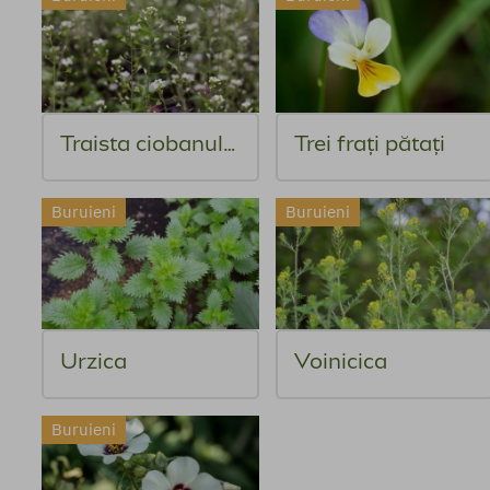
Traista ciobanului
Trei frați pătați
Buruieni
Buruieni
Urzica
Voinicica
Buruieni