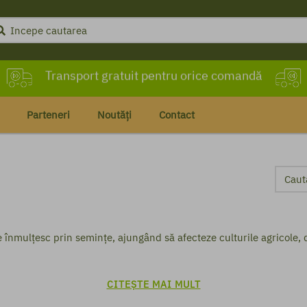
Transport gratuit pentru orice comandă
Livrare în maximum 72 de ore
Parteneri
Noutăți
Contact
e înmulțesc prin semințe, ajungând să afecteze culturile agricole, 
CITEȘTE MAI MULT
ant să știi că o plantă poate fi în același timp, folositoare, dar ș