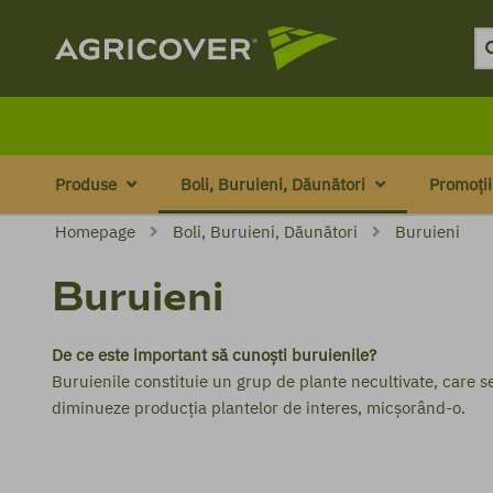
Produse
Boli, Buruieni, Dăunători
Promoții
Homepage
Boli, Buruieni, Dăunători
Buruieni
Buruieni
De ce este important să cunoști buruienile?
Buruienile constituie un grup de plante necultivate, care s
diminueze producția plantelor de interes, micșorând-o.
Care sunt cele mai comune buruieni?
Dacă este clar că buruienile afectează culturile, este import