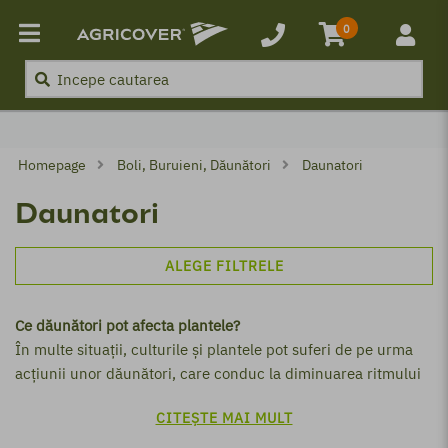
Inapoi
Inapoi
0
nători
Boli, Buruieni, Dăunători
Produse
Produse
Boli, Buruieni, Dăunători
Homepage
Boli, Buruieni, Dăunători
Daunatori
Erbicide
Boli
Daunatori
Fungicide
Buruieni
ALEGE FILTRELE
Insecticide
Daunatori
Îngrășământ foliar
Ce dăunători pot afecta plantele?
În multe situații, culturile și plantele pot suferi de pe urma
t
Biostimulatori
acțiunii unor dăunători, care conduc la diminuarea ritmului
de creștere, la reducerea înfloririi, dar și la întârzierea
Tratament sămânță
CITEȘTE MAI MULT
apariției roadelor. Dintre cei mai întâlniți dăunători, putem
aminti: