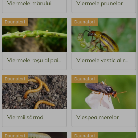
să aplici
produsele
potrivite pentru o creștere
Viermele mărului
Viermele prunelor
corespunzătoare și sănătoasă!
Daunatori
Daunatori
Viermele roșu al paiului de grâu
Viermele vestic al rădăcinilor de porumb
Daunatori
Daunatori
Viermii sârmă
Viespea merelor
Daunatori
Daunatori