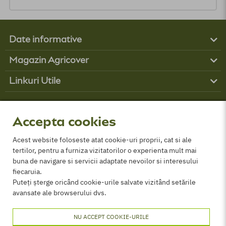
Date informative
Produse
Magazin Agricover
Boli
Contul tău
Buruieni
Linkuri Utile
Contact
Dăunători
Obține finanțare
Cum comand?
Parteneri
GDPR
Despre Noi
Politica de cookies
Accepta cookies
Termeni și conditii
ANPC
Acest website foloseste atat cookie-uri proprii, cat si ale
tertilor, pentru a furniza vizitatorilor o experienta mult mai
Certificat comercializare PPP
buna de navigare si servicii adaptate nevoilor si interesului
fiecaruia.
Puteți șterge oricând cookie-urile salvate vizitând setările
avansate ale browserului dvs.
NU ACCEPT COOKIE-URILE