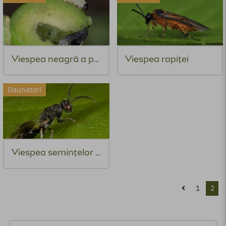
Viespea neagră a prunelor
Viespea rapiței
Daunatori
Viespea seminţelor de prun
1
2