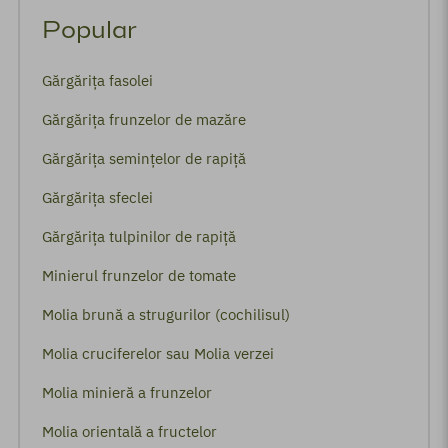
Popular
Gărgărița fasolei
Gărgărița frunzelor de mazăre
Gărgărița semințelor de rapiță
Gărgărița sfeclei
Gărgărița tulpinilor de rapiță
Minierul frunzelor de tomate
Molia brună a strugurilor (cochilisul)
Molia cruciferelor sau Molia verzei
Molia minieră a frunzelor
Molia orientală a fructelor